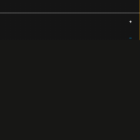
+
−
+