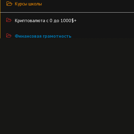
Курсы школы
Криптовалюта с 0 до 1000$+
Финансовая грамотность
Модуль 1. Базовые понятия о Финансовой Грамотности
Модуль 2. Финансовая Матрица
Модуль 3. Мамкин Бизнесмен
Постановка и достижение целей
Как создать атлетичное тело М\Ж
Список Уроков: